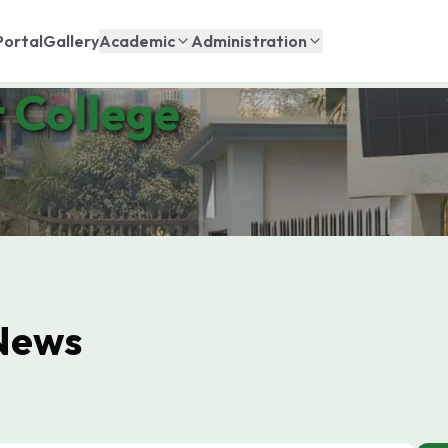
Portal
Gallery
Academic
Administration
 College
News