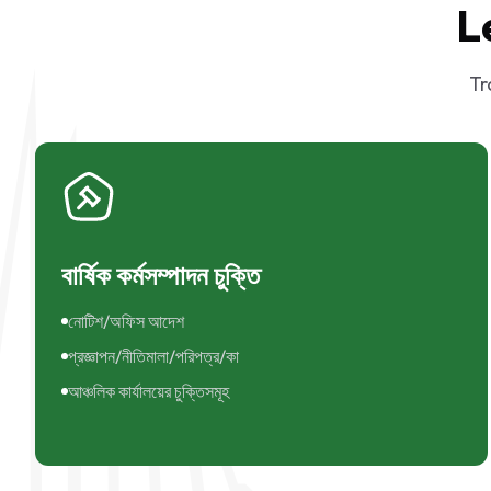
L
Tr
বার্ষিক কর্মসম্পাদন চুক্তি
নোটিশ/অফিস আদেশ
প্রজ্ঞাপন/নীতিমালা/পরিপত্র/কা
আঞ্চলিক কার্যালয়ের চুক্তিসমূহ