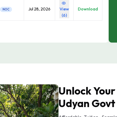
Jul 28, 2026
View
Download
NOC
(
6
)
Unlock Your
Udyan Govt 