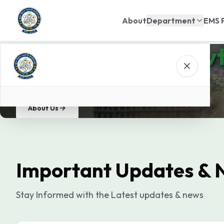
About
Department
EMS 
Dhaka Udyan Govt
Knowledge for enlightenment
About Us
Important Updates & 
Stay Informed with the Latest updates & news