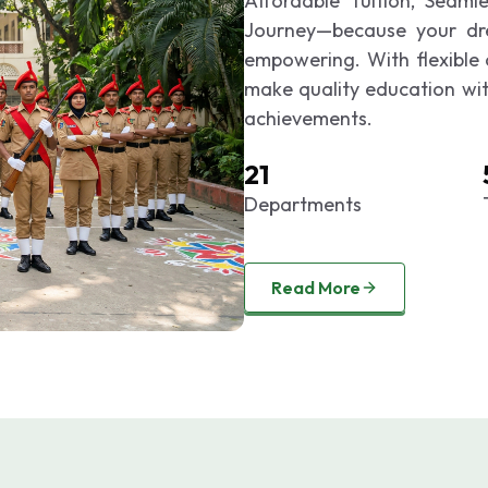
Affordable Tuition, Seaml
Journey—because your dre
empowering. With flexible
make quality education with
achievements.
21
Departments
Read More