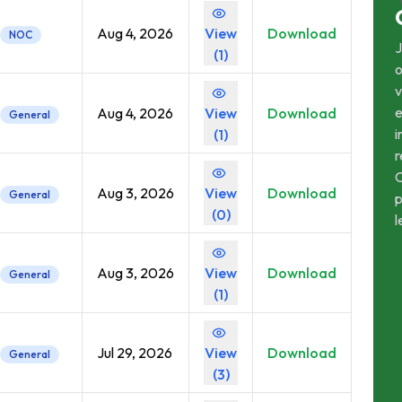
Aug 4, 2026
View
Download
NOC
J
(
1
)
o
v
Aug 4, 2026
View
Download
General
i
(
1
)
r
C
Aug 3, 2026
View
Download
General
p
(
0
)
l
Aug 3, 2026
View
Download
General
(
1
)
Jul 29, 2026
View
Download
General
(
3
)